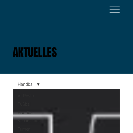
AKTUELLES
Handball
All Posts
Fußball
Handball
Vereinsinfos
Turnen