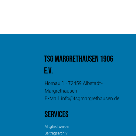
TSG MARGRETHAUSEN
1906
e.v.
Hornau 1 · 72459 Albstadt-
Margrethausen
E-Mail:
info@tsgmargrethausen.de
services
Mitglied werden
Beitragsarchiv