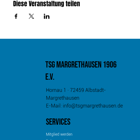
Diese Veranstaltung teilen
TSG MARGRETHAUSEN
1906
e.v.
Hornau 1 · 72459 Albstadt-
Margrethausen
E-Mail:
info@tsgmargrethausen.de
services
Mitglied werden